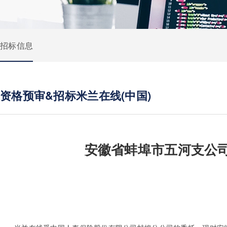
招标信息
资格预审&招标米兰在线(中国)
安徽省蚌埠市五河支公司