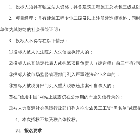
1
、投标人须具有独立法人资格，
具备建筑工程施工总承包三级及
2
、项目经理：具有建筑工程专业
二级
及以上注册建造师资格
，同
单位为其缴纳的社会保险证明
）
3
、投标人不得存在以下情形：
①投标人被人民法院列入失信被执行人的；
②投标人或其法定代表人或拟派项目负责人（建造师）前三年有行
③投标人被市场监督管理部门列入严重违法企业名单的；
④投标人被税务部门列入重大税收违法案件当事人的；
⑤在“信用中国”网站上披露仍在公示期的严重失信行为的；
⑥
被人力资源社会保障行政部门列入拖欠农民工工资“黑名单”或
4
、本次招标不接受联合体投标。
四、报名要求